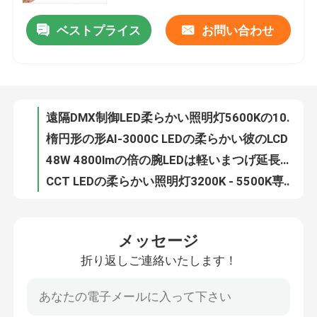
ベストプライス
お問い合わせ
写真DMX 24のワットの再充電可能な導かれた管ライトRGB携帯用電池
わたしたち に つい て
500W日光の調光可能 RGB LEDのスタジオはアルミニウムの明るいフィルム ライトをつける
300W CCT 5600Kの日光PhographyはCRI 95 ソフトボックスの連続的なつくキットをつける
工場 ツアー
300W RGB LEDのスタジオ ライトABS CCT明るい調光可能 LED連続的なつく写真撮影
遠隔DMX制御LED柔らかい照明灯5600Kの100W写真撮影の照明灯
品質管理
楕円形の形AI-3000C LEDの柔らかい彼のLCD 56W連続的な線形LEDの照明を照明灯
48W 4800lmの倍の腕LEDは軽いまつげ延長専門の三脚の立場を満たす
連絡 ください
CCT LEDの柔らかい照明灯3200K - 5500K専門の写真撮影の照明器具
300W専門のビデオ照明器具2700K 7500K二色96ra LEDの写真撮影ライト
ニュース
AI-3000C LEDの柔らかい照明灯120WのBi色の調光可能のビデオ盛り土ライト
メッセージ
SMD 18のインチLEDリング ライトCRI 95 AX-480SIIの写真撮影LED Selfieリング ライト
折り返しご連絡いたします！
事件
96W ZD-100E 調光可能 LEDのスタジオは写真撮影の冷たく白く暖かい白をつける
3200K-5500K Bi色コードレス リング ライト電池式48W構造の円ライト工場価格
写真撮影のための卸し売り電池式LEDのカメラ リング ライトは住んでいて4800lm Bi色3200-5500K 48wを流す
LEDのビデオ スタジオ ライト