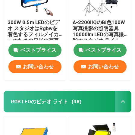
携帯用LEDのフィルム ライト
300W 0.5m LEDのビデ
A-2200IIQのBi色100W
オ スタジオはRgbwを
写真撮影の照明器具
RGB LEDのフィルム ライト
着色するフィルメイカ
10000lm LEDの写真撮
ーのための日光の写真
影のスタジオ ライト
撮影ライトをつける
ベストプライス
ベストプライス
再充電可能なLEDの管ライト
お問い合わせ
お問い合わせ
RGB LEDの管ライト
18インチはリング ライトを導いた
RGB LEDのビデオ ライト
(48)
22インチ リング ライト
二重腕LEDの盛り土ライト