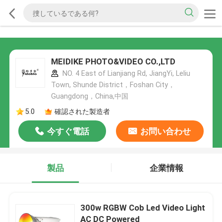
MEIDIKE PHOTO&VIDEO CO.,LTD
NO. 4 East of Lianjiang Rd, JiangYi, Leliu
Town, Shunde District，Foshan City，
Guangdong，China,中国
5.0
確認された製造者
今すぐ電話
お問い合わせ
製品
企業情報
300w RGBW Cob Led Video Light
AC DC Powered