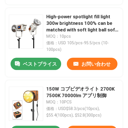
High-power spotlight fill light
300w brightness 100% can be
matched with soft light ball soft
light cover suitable for portrait
MOQ：10pcs
photography fill light
価格：USD 105/pcs-95.5/pcs (10-
100pcs)
ベストプライス
お問い合わせ
150W コブビデオライト 2700K
7500K 70000lm アプリ制御
MOQ：10PCS
価格：USD$58.3/pcs(10pcs),
$55.4(100pcs), $52.8(300pcs)