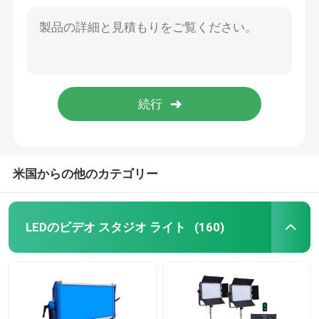
Yidoblo極度の明るく連続的なRGB LEDのビデオ ライトFilmaking 500W
45cmの構造18のインチLEDリング ライト、USB LEDの写真ビデオ リング盛り土ライト
RGB LEDのビデオ ライト
三脚の立場が付いている空の円LX-480S 18のインチLEDリング ライト48W Selfieリング ライト
Live流れの構造の写真撮影のための48W AX-480Dの電話bluetooth制御LEDリング ライト ランプ2800-9990K
LEDのスタジオは写真撮影をつける
18" 45cm LEDの構造のSelfieリング ライトBi色lcdスクリーンの無線リモート・コントロールの18インチ
18" 45cmの直接構造の工場のためのDimmableによって導かれる写真ビデオ リング ライト再充電可能な電池式リング ランプ
RGB LEDのスタジオ ライト
LEDハーフムーンライト
米国からの他のカテゴリー
日光の写真撮影ライト
LEDのビデオ スタジオ ライト
(160)
LEDの柔らかい照明灯
映画撮影所ライト