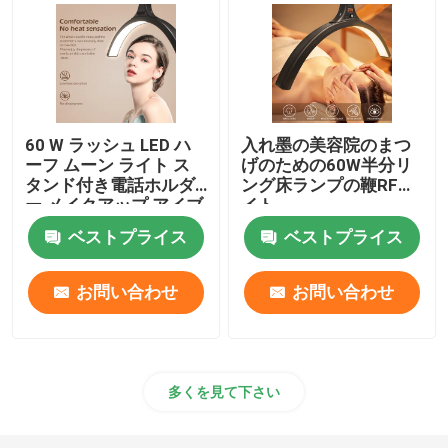
60 W ラッシュ LED ハ
入れ墨の美容院のまつ
ーフ ムーン ライト ス
げのための60W半分リ
タンド付き電話ホルダ
ング床ランプの鞭RFラ
ー メイクアップ アイブ
イト
ロウ タトゥー ハーフ
ベストプライス
ベストプライス
リング ランプ
お問い合わせ
お問い合わせ
多くを見て下さい