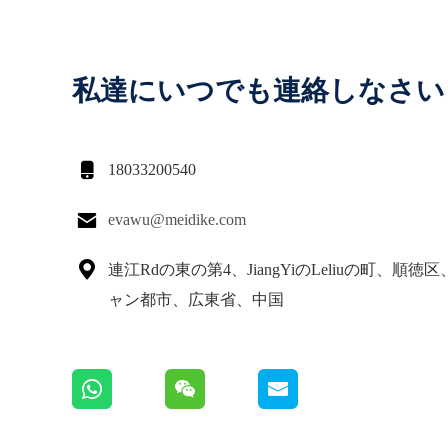
私達にいつでも連絡しなさい

18033200540

evawu@meidike.com

連江Rdの東の第4、JiangYiのLeliuの町、順徳
ャン都市、広東省、中国