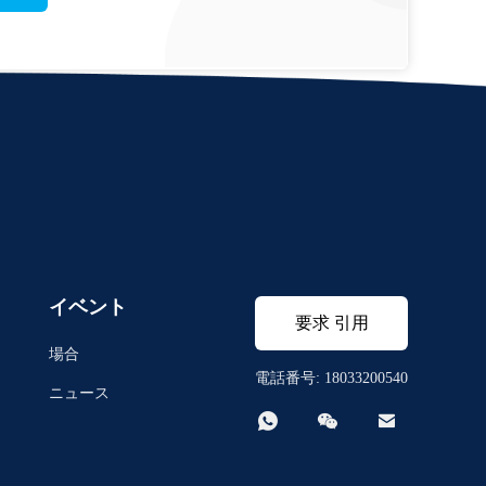
イベント
要求 引用
場合
電話番号: 18033200540
ニュース


