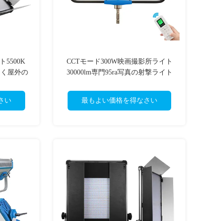
ト5500K
CCTモード300W映画撮影所ライト
なつく屋外の
30000lm専門95ra写真の射撃ライト
さい
最もよい価格を得なさい