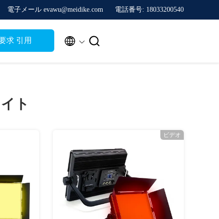
電子メール evawu@meidike.com
電話番号: 18033200540


要求 引用
ライト
ビデオ