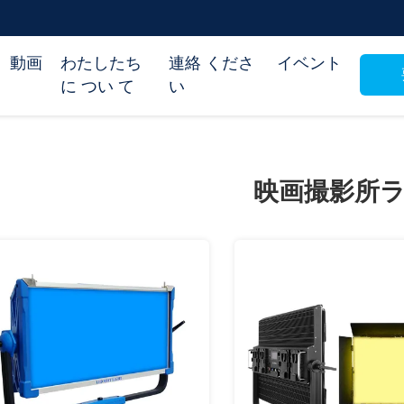
動画
わたしたち
連絡 くださ
イベント
に つい て
い
映画撮影所