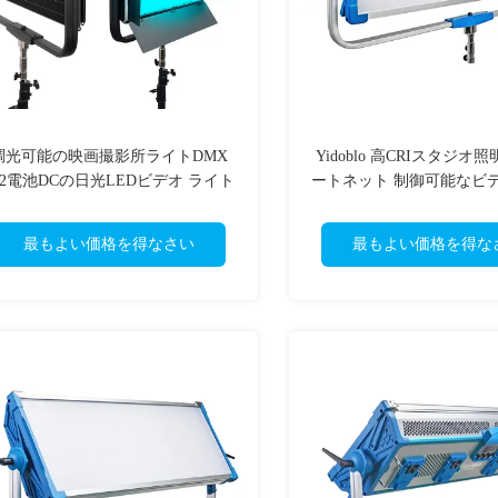
調光可能の映画撮影所ライトDMX
Yidoblo 高CRIスタジオ照
12電池DCの日光LEDビデオ ライト
ートネット 制御可能なビ
パネル
500W 高電力 双色 LED
ライト
最もよい価格を得なさい
最もよい価格を得な