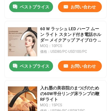
ベストプライス
お問い合わせ
60 W ラッシュ LED ハーフ ムー
ン ライト スタンド付き電話ホル
ダー メイクアップ アイブロウ タ
トゥー ハーフ リング ランプ
MOQ：10PCS
価格：USD80/PC-USD100/PC
ベストプライス
お問い合わせ
入れ墨の美容院のまつげのため
の60W半分リング床ランプの鞭
RFライト
MOQ：15PCS
価格：USD86/PC-USD97/PC