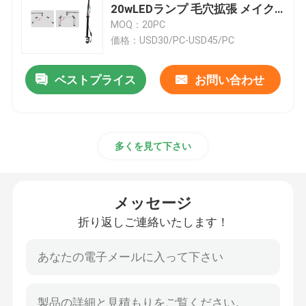
20wLEDランプ 毛穴拡張 メイク
など
MOQ：20PC
RGB LEDのビデオ ライト
価格：USD30/PC-USD45/PC
LEDのスタジオは写真撮影をつける
ベストプライス
お問い合わせ
RGB LEDのスタジオ ライト
多くを見て下さい
LEDハーフムーンライト
メッセージ
日光の写真撮影ライト
折り返しご連絡いたします！
LEDの柔らかい照明灯
映画撮影所ライト