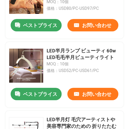
ト スキン ケア リング ライト
MOQ：10個
価格：USD80/PC-USD97/PC
わたしたち に つい て
ベストプライス
お問い合わせ
工場 ツアー
LED半月ランプ ビューティ 60w
品質管理
LED毛毛半月ビューティライト
MOQ：10個
価格：USD52/PC-USD61/PC
連絡 ください
ニュース
ベストプライス
お問い合わせ
事件
LED半月灯 毛穴アーティストや
LEDのビデオ スタジオ ライト
美容専門家のための 折りたたむ