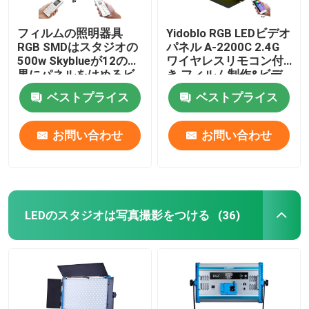
フィルムの照明器具
Yidoblo RGB LEDビデオ
RGB SMDはスタジオの
パネル A-2200C 2.4G
500w Skyblueが12の効
ワイヤレスリモコン付
果にパネルをはめるビ
き フィルム制作&ビデ
デオ軽い写真撮影ライ
オ制作用 LEDライト
ベストプライス
ベストプライス
トを導いた
お問い合わせ
お問い合わせ
LEDのスタジオは写真撮影をつける
(36)