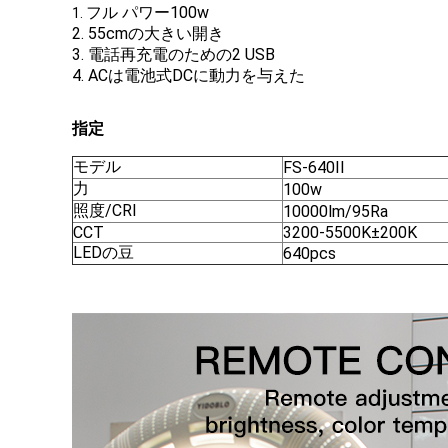
フル パワー100w
1.
2. 55cmの大きい開き
3. 電話再充電のための2 USB
4. ACは電池式DCに動力を与えた
指定
モデル
FS-640II
力
100w
照度/CRI
10000lm/95Ra
CCT
3200-5500K±200K
LEDの豆
640pcs