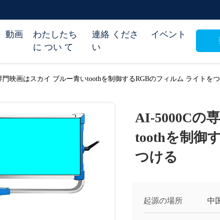
動画
わたしたち
連絡 くださ
イベント
に つい て
い
Cの専門映画はスカイ ブルー青いtoothを制御するRGBのフィルム ライトを
AI-5000
toothを制
つける
起源の場所
中