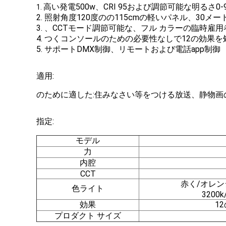
高い発電500w、CRI 95および調節可能な明るさ0-9
1.
2. 照射角度120度のの115cmの軽いパネル、30メ
3. 、CCTモード調節可能な、フル カラーの臨時雇用者28
4. つくコンソールのための必要性なしで12の効
5. サポートDMX制御、リモートおよび電話app制御
適用:
のために適した:住みなさい等をつける放送、静物画
指定:
モデル
力
内腔
CCT
赤く/オレン
色ライト
3200k
効果
1
プロダクト サイズ