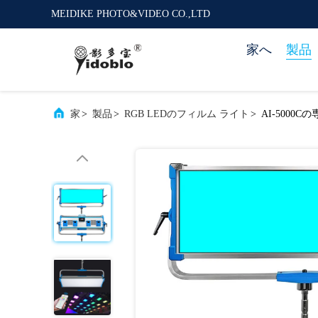
MEIDIKE PHOTO&VIDEO CO.,LTD
家へ
製品
家
>
製品
>
RGB LEDのフィルム ライト
>
AI-5000