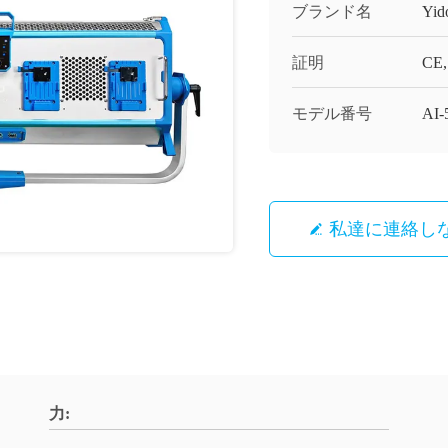
ブランド名
Yid
証明
CE,
モデル番号
AI-
私達に連絡し
力: