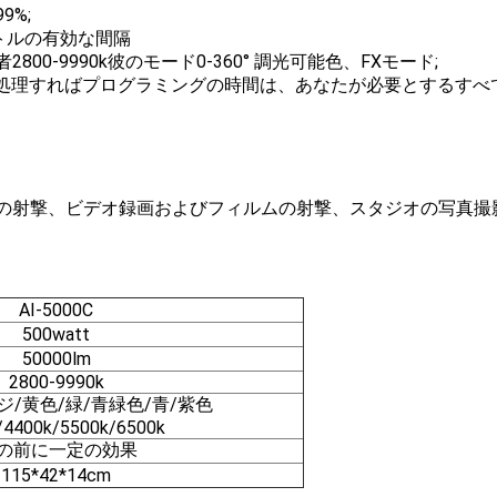
9%;
ートルの有効な間隔
00-9990k彼のモード0-360° 調光可能色、FXモード;
果を処理すればプログラミングの時間は、あなたが必要とするすべ
の射撃、ビデオ録画およびフィルムの射撃、スタジオの写真撮
AI-5000C
500watt
50000lm
2800-9990k
ジ/黄色/緑/青緑色/青/紫色
/4400k/5500k/6500k
2の前に一定の効果
115*42*14cm