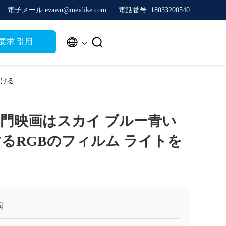
電子メール evawu@meidike.com
電話番号: 18033200540


要求 引用
つける
Cの専門映画はスカイ ブルー青い
御するRGBのフィルム ライトを
国