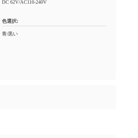
DC 62V/AC110-240V
色選択:
青/黒い