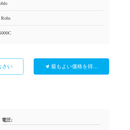
oblo
 Rohs
5000C
なさい
最もよい価格を得なさい
電圧: