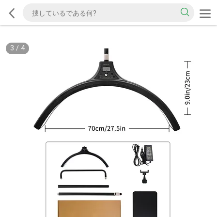
3
/
4