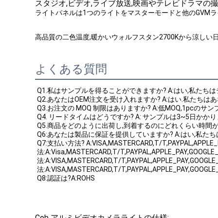
スタジオ,ビデオ,ライブ放送,映画やテレビドラマの
ライトパネルは1つのライトをマスターモードと他のGVMラ
高品質の二色温度,暖かいウォルフスタン2700Kから涼しい日
よくある質問
Q1.私はサンプルを得ることができますか? A:はい,私
Q2.あなたはOEM注文を受け入れますか? A:はい.私たち
Q3.お注文の MOQ 制限はありますか? A:低MOQ,1pcの
Q4. リードタイムはどうですか? A: サンプルは3~5日か
Q5.商品をどのように出荷し,到着するのにどれくらい時間がかか
Q6:あなたは製品に保証を提供していますか? A:はい,私
Q7:支払い方法? A:VISA,MASTERCARD,T/T,PAYPAL,APPLE
法:A:Visa,MASTERCARD,T/T,PAYPAL,APPLE_PAY,GOOGL
法:A:VISA,MASTERCARD,T/T,PAYPAL,APPLE_PAY,GOOGL
法:A:VISA,MASTERCARD,T/T,PAYPAL,APPLE_PAY,GOOGL
Q8:認証は?A:ROHS
Cob アルミビデオカメラライトの仕様: