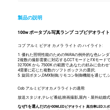
製品の説明
100w ポータブル写真ランプ コブビデオライ
コブ アルミ ビデオ カメラ ライト の ハイライト:
1. 優れた照明性能のための96RAの例外的な色レンダ
2複数の撮影需要に対応するCCTモードとFXモード
32700K から 7500K の範囲で,あなたの好み
4需要に応じた複数のソフトボックスの選択;
5. 旋回ボタン,DMX制御,リモコン制御機能を通じ
Cob アルミビデオカメラライトの適用:
放送スタジオ,テレビ番組,映画撮影,屋内・屋外結婚
なぜ1を選んだのか
00WLEDビデオライト
高功率LEDスポ