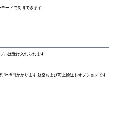
ーモードで制御できます.
ンプルは受け入れられます.
到着に約3〜5日かかります.航空および海上輸送もオプションです.