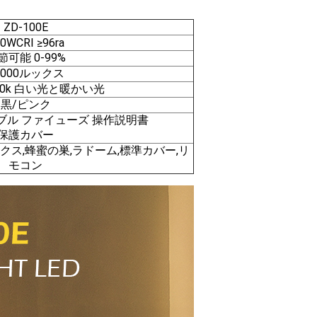
ZD-100E
00W
CRI ≥96ra
節可能 0-99%
0000ルックス
500k 白い光と暖かい光
黒/ピンク
ケーブル ファイューズ 操作説明書
保護カバー
クス,蜂蜜の巣,ラドーム,標準カバー,リ
モコン