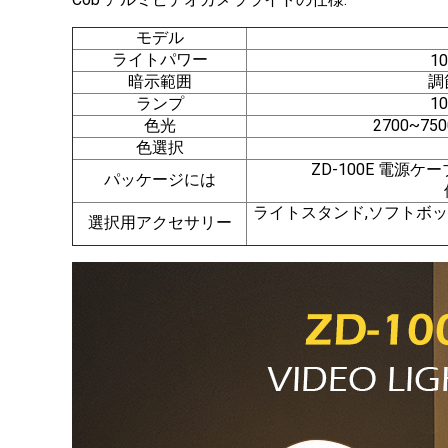
モデル
ライトパワー
1
暗示範囲
調
ランプ
1
色光
2700~7
色選択
ZD-100E 電源
パッケージには
ライトスタンド,ソフトボッ
選択用アクセサリー