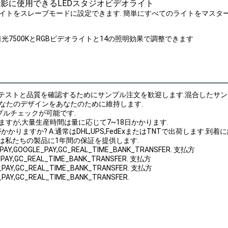
撮影に使用できるLEDスタジオビデオライト
イトをスレーブモードに設定できます. 簡単にすべてのライトをマスタ
光7500KとRGBビデオライトと14の照明効果で調整できます
たちはテストと品質を確認するためにサンプル注文を歓迎します.混合したサ
はあなたのデザインをあなたのために維持します.
サンプルチェックが可能です.
かりますが,大量生産時間は量に応じて7~18日かかります.
りますか? A:通常はDHL,UPS,FedExまたはTNTで出荷します.
たちは私たちの製品に1年間の保証を提供します.
_PAY,GOOGLE_PAY,GC_REAL_TIME_BANK_TRANSFER. 支払方
E_PAY,GC_REAL_TIME_BANK_TRANSFER. 支払方
E_PAY,GC_REAL_TIME_BANK_TRANSFER. 支払方
E_PAY,GC_REAL_TIME_BANK_TRANSFER.