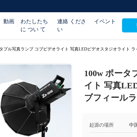
動画
わたしたち
連絡 くださ
イベント
に つい て
い
ポータブル写真ランプ コブビデオライト 写真LEDビデオスタジオライト 
100w ポー
イト 写真L
ブフィール
起源の場所
中