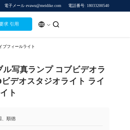
電子メール evawu@meidike.com
電話番号: 18033200540


要求 引用
ライブフィールライト
タブル写真ランプ コブビデオラ
EDビデオスタジオライト ライ
ライト
国、順徳