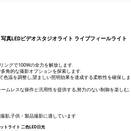
ト 写真LEDビデオスタジオライト ライブフィールライト
リングで100Wの全力を解放します.
で多角的な撮影オプションを探索します.
に合わせて色温を調整し,望ましい照明効果を達成する柔軟性を確保しま
て,シームレスな操作と汎用性を提供する,努力のない制御を楽しむ;
式撮影,子供・製品撮影に適しています
ットライト 二色LED日光