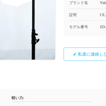
ブランド名
Yid
証明
CE,
モデル番号
ZD
私達に連絡し
軽い力: