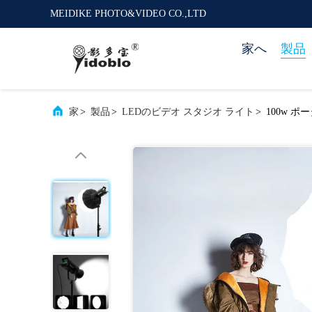
MEIDIKE PHOTO&VIDEO CO.,LTD
家へ
製品
家
>
製品
>
LEDのビデオ スタジオ ライト
>
100w 