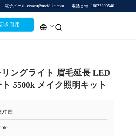
電子メール evawu@meidike.com
電話番号: 18033200540
要求 引用


チリングライト 眉毛延長 LED
ト 5500k メイク照明キット
東,中国
oblo