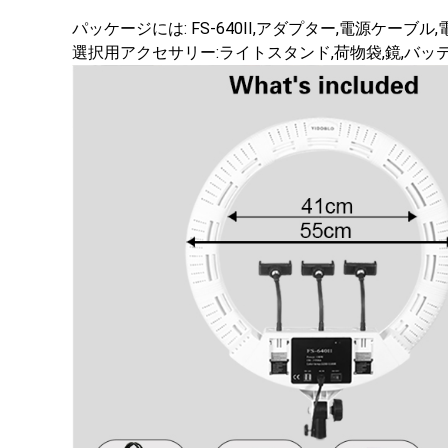
パッケージには: FS-640II,アダプター,電源ケーブ
選択用アクセサリー:ライトスタンド,荷物袋,鏡,バッ