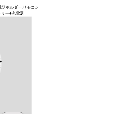
ル,電話ホルダー,リモコン
テリー+充電器