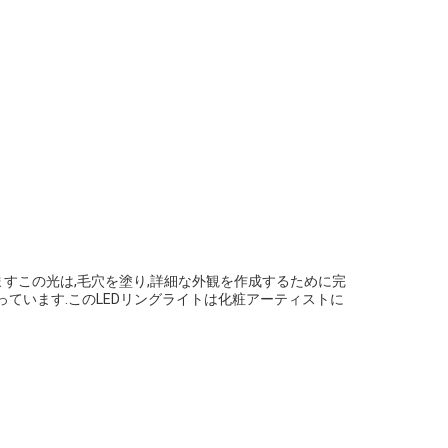
ますこの光は,毛穴を塗り,詳細な外観を作成するために完
囲を持っています.このLEDリングライトは化粧アーティストに