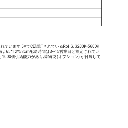
ています.5VでCE認証されているRoHS. 3200K-5600K
の詳細は 65*12*58cm配送時間は3~15営業日と推定されてい
は,月1000個供給能力があり,荷物袋 (オプション) が付属して