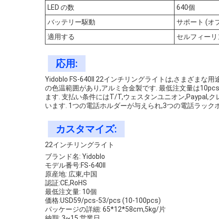
LED の数
640個
バッテリー駆動
サポート (オ
適用する
セルフィーリ
応用:
Yidoblo FS-640II 22インチリングライトは,さまざま
の色温範囲があり,アルミ合金製です. 最低注文量は10pcsで,価格
ます. 支払い条件にはT/T,ウェスタンユニオン,Paypal,ク
います. 1つの電話ホルダーが与えられ,3つの電話ラッ
カスタマイズ:
22インチリングライト
ブランド名: Yidoblo
モデル番号:FS-640II
原産地: 広東,中国
認証:CE,RoHS
最低注文量: 10個
価格:
USD59/pcs-53/pcs (10-100pcs)
パッケージの詳細: 65*12*58cm,5kg/片
納期: 3~15 営業日