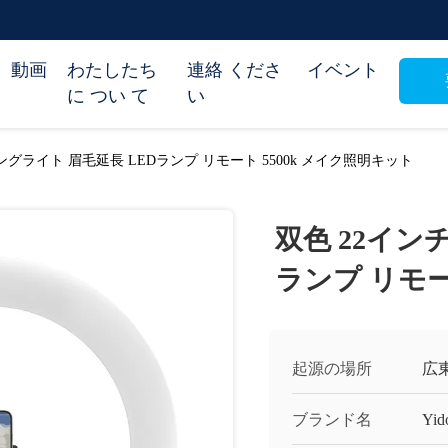
動画
わたしたち
連絡 くださ
イベント
に つい て
い
ングライト 眉毛延長 LEDランプ リモート 5500k メイク照明キット
双色 22イン
ランプ リモー
起源の場所
広
ブランド名
Yid