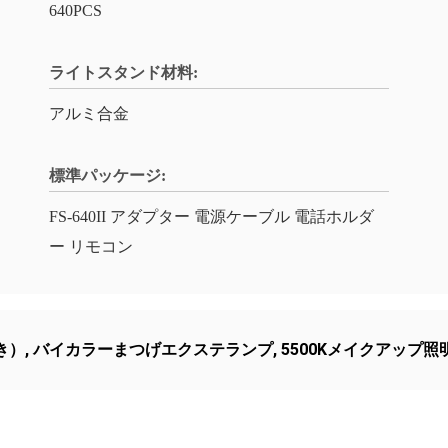
640PCS
ライトスタンド材料:
アルミ合金
標準パッケージ:
FS-640II アダプター 電源ケーブル 電話ホルダ
ー リモコン
き）
,
バイカラーまつげエクステランプ
,
5500Kメイクアップ照