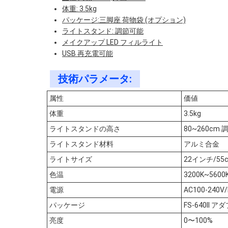
体重: 3.5kg
パッケージ:三脚座 荷物袋 (オプション)
ライトスタンド: 調節可能
メイクアップ LED フィルライト
USB 再充電可能
技術パラメータ:
属性
価値
体重
3.5kg
ライトスタンドの高さ
80~260cm
ライトスタンド材料
アルミ合金
ライトサイズ
22インチ/55
色温
3200K~5600
電源
AC100-240V/
パッケージ
FS-640II
亮度
0〜100%