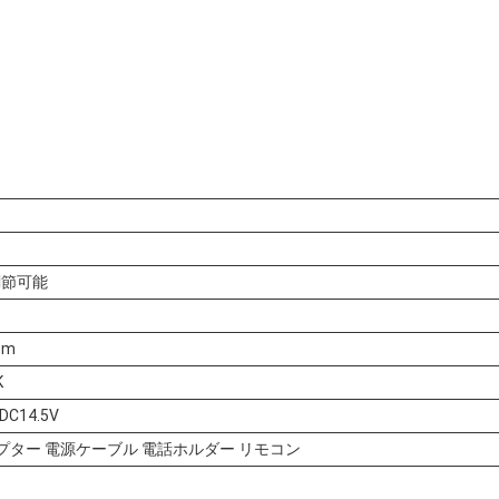
 調節可能
cm
K
DC14.5V
 アダプター 電源ケーブル 電話ホルダー リモコン