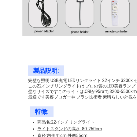
製品説明:
完璧な照明 USB充電 LEDリングライト 22インチ 3200
この22インチリングライトは プロの質のLED美容ラン
璧なサイズですこのライトは,CRIが95raで,3200-5
最適です美容ブロガーや ブラシ技術者 素晴らしい外観を
特徴:
商品名:22インチリングライト
ライトスタンドの高さ: 80-260cm
直径:内側41cm,外側55cm