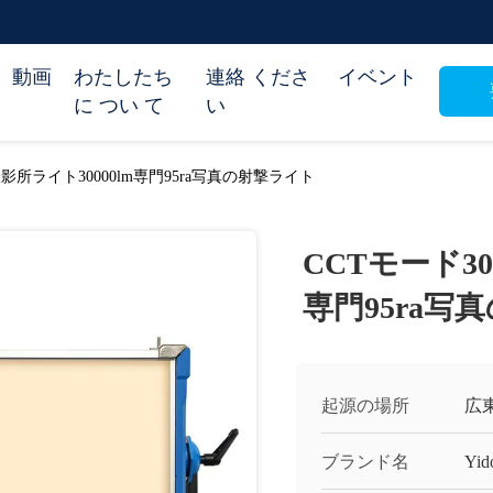
動画
わたしたち
連絡 くださ
イベント
に つい て
い
影所ライト30000lm専門95ra写真の射撃ライト
CCTモード3
専門95ra写
起源の場所
広
ブランド名
Yid