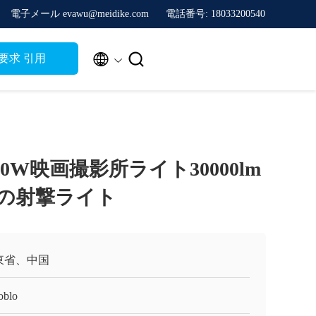
電子メール evawu@meidike.com
電話番号: 18033200540


要求 引用
00W映画撮影所ライト30000lm
真の射撃ライト
東省、中国
oblo