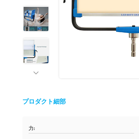
プロダクト細部
力: