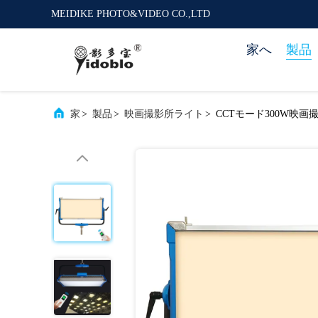
MEIDIKE PHOTO&VIDEO CO.,LTD
家へ
製品
家
>
製品
>
映画撮影所ライト
>
CCTモード300W映画撮