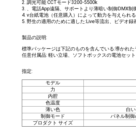
2. 調光可能 CCTモード3200-5500k
3. 、電話App遠隔、サポートより薄暗い制御DMX制
4. v台紙電池（任意購入）によって動力を与えら
5. 野生の適用のために適した:Live等流出、ビデオ録画
製品の説明:
標準パッケージは下記のものを含んでいる:導かれ
任意付属品: 軽い立場、ソフトボックスの電池セット
指定:
モデル
力
内腔
色温度
薄い色
白いl
制御モード
パネル制御/Re
プロダクト サイズ