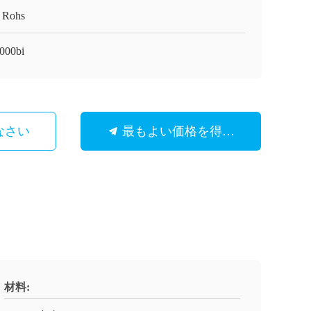
 Rohs
000bi
なさい
最もよい価格を得なさい
材料: